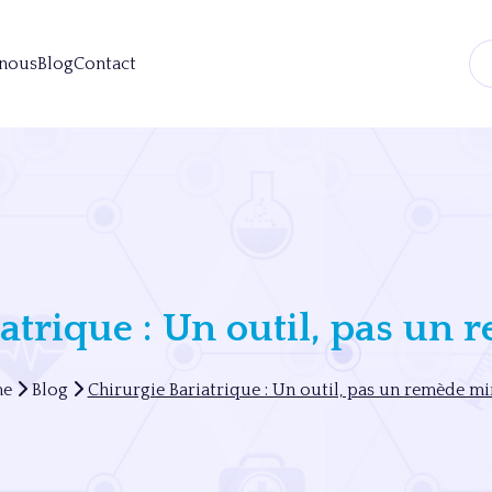
 nous
Blog
Contact
atrique : Un outil, pas un
e
Blog
Chirurgie Bariatrique : Un outil, pas un remède mi